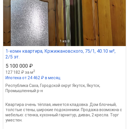
1
из 8
1-комн квартира, Кржижановского, 75/1, 40.10 м²,
2/5 эт.
5 100 000 ₽
2
127 182 ₽ за м
Ипотека от 24 462 ₽ в месяц
Республика Саха
,
Городской округ Якутск
,
Якутск
,
Промышленный р-н
Квартира очень тёплая, имеется кладовка. Дом блочный,
толстые стены, широкие подоконники. Продажа возможна с
мебелью: стенка, кухонный гарнитур, диван, 2 кресла. Торг
уместен.