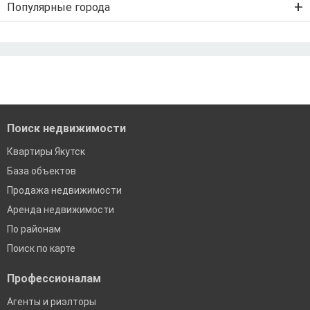
Популярные города
IT-ипотека
Дальневосточная ипотека
Ипотека без первого взноса
Санкт-Петербург
Ипотека самозанятым
Рефинансирование ипотеки
Ипотека без подтверждения дохода
Москва
По двум документам
Краснодар
Сочи
Екатеринбург
Поиск недвижимости
Квартиры Якутск
База объектов
Продажа недвижимости
Аренда недвижимости
По районам
Поиск по карте
Профессионалам
Агенты и риэлторы