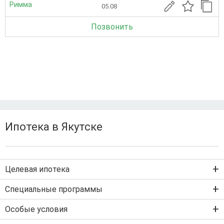
Римма
05.08
Позвонить
Ипотека в Якутске
Целевая ипотека
Ипотека на новостройку
Специальные программы
Ипотека на вторичку
Семейная ипотека
Особые условия
Ипотека на строительство дома
Военная ипотека
Льготная ипотека с господдержкой