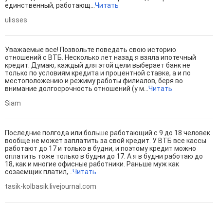
единственный, работающ...
Читать
ulisses
Уважаемые все! Позвольте поведать свою историю
отношений с ВТБ. Несколько лет назад я взяла ипотечный
кредит. Думаю, каждый для этой цели выберает банк не
только по условиям кредита и процентной ставке, а и по
местоположению и режиму работы филиалов, беря во
внимание долгосрочность отношений (у м...
Читать
Siam
Последние полгода или больше работающий с 9 до 18 человек
вообще не может заплатить за свой кредит. У ВТБ все кассы
работают до 17 и только в будни, и поэтому кредит можно
оплатить тоже только в будни до 17. А я в будни работаю до
18, как и многие офисные работники. Раньше муж как
созаемщик платил,...
Читать
tasik-kolbasik.livejournal.com