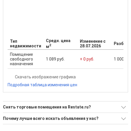
Средн. цена
Тип
Изменение с
Разброс
2
недвижимости
28.07.2026
м
Помещение
свободного
1 089 руб.
+ 0 руб.
1 000 ...
назначения
Скачать изображение графика
Подробная таблица изменения цен
Снять торговые помещения на Restate.ru?
Ищите, как Снять торговые помещения?
Почему лучше всего искать объявления у нас?
1 актуальное и проверенное объявление
Все объявления проверены и проходят строгую