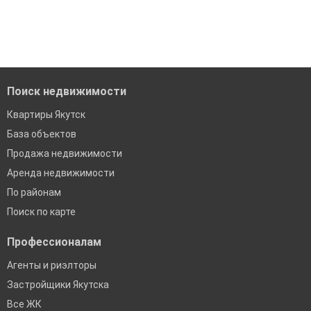
модерацию
Воспользуйтесь нашим поиском по новостройкам, для
подбора подходящего вам варианта
Удобный поиск, есть подписка на новые объявления
'Сохраните результаты поиска и возвращайтесь к нему,
Помогаем с подбором выгодных ипотечных программ в
когда это будет нужно'
банках в Якутске
Поиск недвижимости
Квартиры Якутск
База объектов
Продажа недвижимости
Аренда недвижимости
По районам
Поиск по карте
Профессионалам
Агенты и риэлторы
Застройщики Якутска
Все ЖК