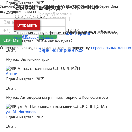
Сдан 4 квартал, 2025
Оставить оценку о странице
Выбрать город
Укажите Ваш номер телефона и Restate бесплатно подберёт Вам
Email
подходящие варианты
15 эт.
Пароль
Якутск, ул. Генерала Притузова
Москва
и
Московская область
Отправить
Санкт-Петербург
и
Ленинградская область
Отправляя данную форму, вы соглашаетесь на обработку
Забыли пароль
Войти
Золотой час
персональных данных
Скачать
Ещё нет аккаунта?
Сдан 4 квартал, 2025
Отправляя заявку, вы соглашаетесь на обработку
персональных данных
Зарегистрироваться
16 эт.
Якутск, Вилюйский тракт
Алгыс
Сдан 4 квартал, 2025
16 эт.
Якутск, Автодорожный р-н, пер. Гавриила Ксенофонтова
ул. М. Николаева
Сдан 4 квартал, 2025
16 эт.