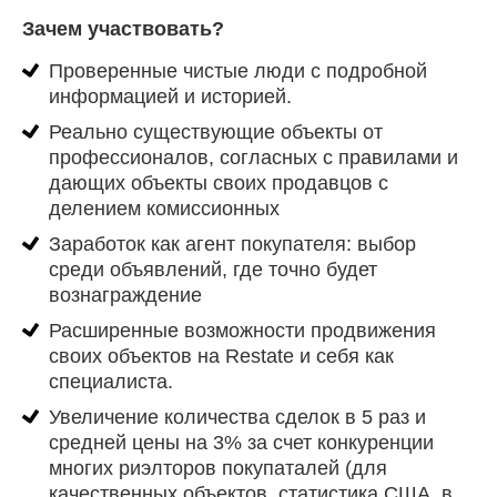
преференции от банков и крупных игроков рынка - всё это
Зачем участвовать?
уже осенью 2020 года.
Проверенные чистые люди с подробной
информацией и историей.
Реально существующие объекты от
профессионалов, согласных с правилами и
дающих объекты своих продавцов с
делением комиссионных
Заработок как агент покупателя: выбор
среди объявлений, где точно будет
вознаграждение
Расширенные возможности продвижения
своих объектов на Restate и себя как
специалиста.
Увеличение количества сделок в 5 раз и
средней цены на 3% за счет конкуренции
многих риэлторов покупаталей (для
качественных объектов, статистика США, в