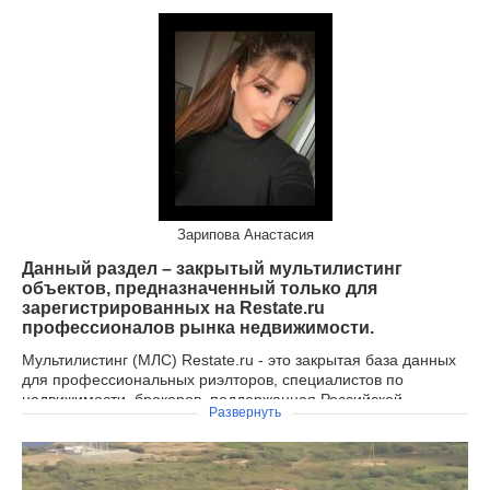
Зарипова Анастасия
Данный раздел – закрытый мультилистинг
объектов, предназначенный только для
зарегистрированных на Restate.ru
профессионалов рынка недвижимости.
Мультилистинг (МЛС) Restate.ru - это закрытая база данных
для профессиональных риэлторов, специалистов по
недвижимости, брокеров, поддержанная Российской
Развернуть
Гильдией Риэлторов (РГР) и крупнейшими региональными
объединениями агентств недвижимости России.
Целью создания "Restate MLS" является популяризация и