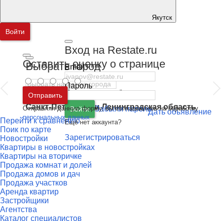
Якутск
Войти
Вход на Restate.ru
Оставить оценку о странице
Выбрать город
Email
Пароль
Москва
и
Московская область
Отправить
Санкт-Петербург
и
Ленинградская область
Отправляя данную форму, вы соглашаетесь на обработку
Забыли пароль
Войти
Дать объявление
персональных данных
Перейти к сравнению
Ещё нет аккаунта?
Поик по карте
Зарегистрироваться
Новостройки
Квартиры в новостройках
Квартиры на вторичке
Продажа комнат и долей
Продажа домов и дач
Продажа участков
Аренда квартир
Застройщики
Агентства
Каталог специалистов