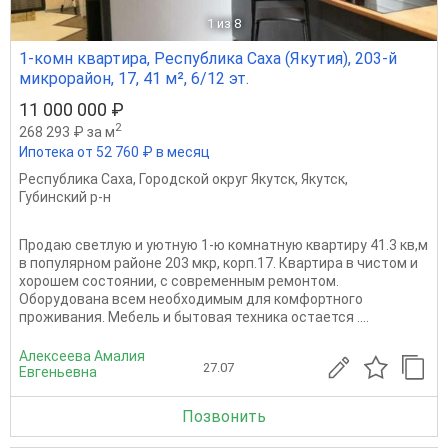
1
из 8
1-комн квартира, Республика Саха (Якутия), 203-й
микрорайон, 17, 41 м², 6/12 эт.
11 000 000 ₽
2
268 293 ₽ за м
Ипотека от 52 760 ₽ в месяц
Республика Саха
,
Городской округ Якутск
,
Якутск
,
Губинский р-н
Продаю светлую и уютную 1-ю комнатную квартиру 41.3 кв,м
в популярном районе 203 мкр, корп.17. Квартира в чистом и
хорошем состоянии, с современным ремонтом.
Оборудована всем необходимым для комфортного
проживания. Мебель и бытовая техника остается ....
Алексеева Амалия
27.07
Евгеньевна
Позвонить