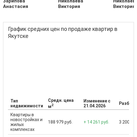
Зарипова
Николаева
Николаев
Анастасия
Виктория
Виктория
График средних цен по продаже квартир в
Якутске
Средн. цена
Тип
Изменение с
Разброс
2
недвижимости
21.04.2026
м
Квартиры в
новостройках и
188 979 руб.
+ 14 261 руб.
3 200 000
жилых
комплексах