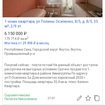
1
из 10
1-комн квартира, ул Полины Осипенко, 8/5, д. 8/5, 35
м², 2/9 эт.
6 150 000 ₽
2
175 714 ₽ за м
Ипотека от 29 498 ₽ в месяц
Республика Саха
,
Городской округ Якутск
,
Якутск
,
Промышленный р-н
Покупай сейчас - плати потом! На данный объект доступна
рассрочка на выгодных условиях Срочно продается 1-
комнатная квартира в районе Авиагруппы По адресу
ул.П.Осипенко 5а Дом монолитно-каркасный 2020 г.
постройки. Площадь квартиры 35,4 кв.м. плюс балкон
Квартира...
Сыромятникова
27.07
Пелагея Николаевна