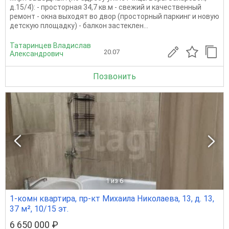
д.15/4): - просторная 34,7 кв.м - свежий и качественный
ремонт - окна выходят во двор (просторный паркинг и новую
детскую площадку) - балкон застеклен...
Татаринцев Владислав
20.07
Александрович
Позвонить
1
из 6
1-комн квартира, пр-кт Михаила Николаева, 13, д. 13,
37 м², 10/15 эт.
6 650 000 ₽