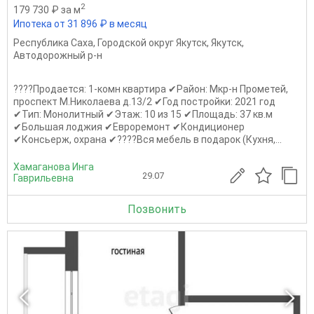
2
179 730 ₽ за м
Ипотека от 31 896 ₽ в месяц
Республика Саха
,
Городской округ Якутск
,
Якутск
,
Автодорожный р-н
????Продается: 1-комн квартира ✔Район: Мкр-н Прометей,
проспект М.Николаева д.13/2 ✔Год постройки: 2021 год
✔Тип: Монолитный ✔Этаж: 10 из 15 ✔Площадь: 37 кв.м
✔Большая лоджия ✔Евроремонт ✔Кондиционер
✔Консьерж, охрана ✔????Вся мебель в подарок (Кухня,...
Хамаганова Инга
29.07
Гаврильевна
Позвонить