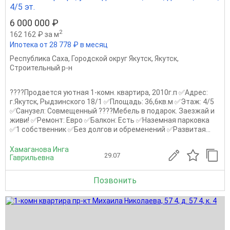
4/5 эт.
6 000 000 ₽
2
162 162 ₽ за м
Ипотека от 28 778 ₽ в месяц
Республика Саха
,
Городской округ Якутск
,
Якутск
,
Строительный р-н
????Продается уютная 1-комн. квартира, 2010г.п ✅Адрес:
г.Якутск, Рыдзинского 18/1 ✅Площадь: 36,6кв.м ✅Этаж: 4/5
✅Санузел: Совмещенный ????Мебель в подарок. Заезжай и
живи! ✅Ремонт: Евро ✅Балкон: Есть ✅Наземная парковка
✅1 собственник ✅Без долгов и обременений ✅Развитая...
Хамаганова Инга
29.07
Гаврильевна
Позвонить