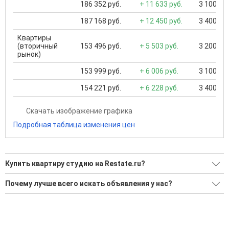
186 352 руб.
+ 11 633 руб.
3 100 000
187 168 руб.
+ 12 450 руб.
3 400 000
Квартиры
(вторичный
153 496 руб.
+ 5 503 руб.
3 200 000
рынок)
153 999 руб.
+ 6 006 руб.
3 100 000
154 221 руб.
+ 6 228 руб.
3 400 000
Скачать изображение графика
Подробная таблица изменения цен
Купить квартиру студию на Restate.ru?
Ищите, как Купить квартиру студию?
Почему лучше всего искать объявления у нас?
Воспользуйтесь нашим поиском по новостройкам, для
Все объявления проверены и проходят строгую
подбора подходящего вам варианта
модерацию
'Сохраните результаты поиска и возвращайтесь к нему,
Удобный поиск, есть подписка на новые объявления
когда это будет нужно'