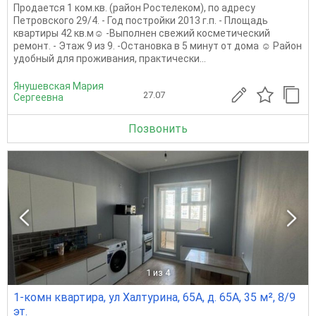
Продается 1 ком.кв. (район Ростелеком), по адресу
Петровского 29/4. - Год постройки 2013 г.п. - Площадь
квартиры 42 кв.м☺️ -Выполнен свежий косметический
ремонт. - Этаж 9 из 9. -Остановка в 5 минут от дома ☺️ Район
удобный для проживания, практически...
Янушевская Мария
27.07
Сергеевна
Позвонить
1
из 4
1-комн квартира, ул Халтурина, 65А, д. 65А, 35 м², 8/9
эт.