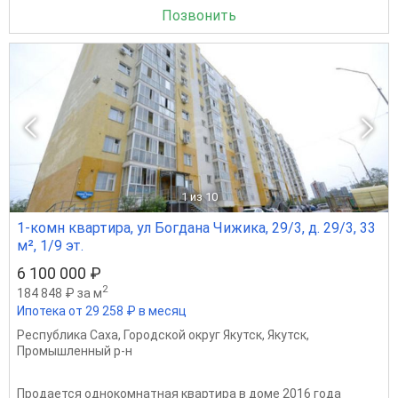
Позвонить
1
из 10
1-комн квартира, ул Богдана Чижика, 29/3, д. 29/3, 33
м², 1/9 эт.
6 100 000 ₽
2
184 848 ₽ за м
Ипотека от 29 258 ₽ в месяц
Республика Саха
,
Городской округ Якутск
,
Якутск
,
Промышленный р-н
Продается однокомнатная квартира в доме 2016 года