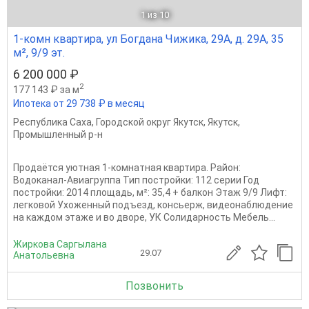
1
из 10
1-комн квартира, ул Богдана Чижика, 29А, д. 29А, 35
м², 9/9 эт.
6 200 000 ₽
2
177 143 ₽ за м
Ипотека от 29 738 ₽ в месяц
Республика Саха
,
Городской округ Якутск
,
Якутск
,
Промышленный р-н
Продаётся уютная 1-комнатная квартира. Район:
Водоканал-Авиагруппа Тип постройки: 112 серии Год
постройки: 2014 площадь, м²: 35,4 + балкон Этаж 9/9 Лифт:
легковой Ухоженный подъезд, консьерж, видеонаблюдение
на каждом этаже и во дворе, УК Солидарность Мебель...
Жиркова Саргылана
29.07
Анатольевна
Позвонить