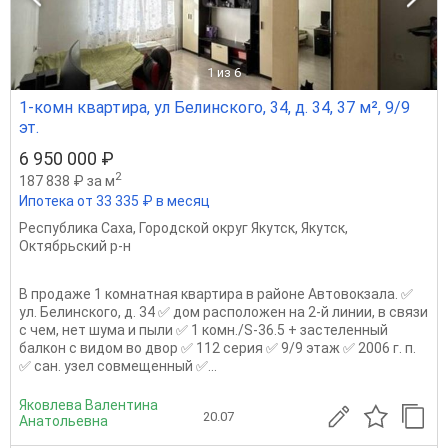
1
из 6
1-комн квартира, ул Белинского, 34, д. 34, 37 м², 9/9
эт.
6 950 000 ₽
2
187 838 ₽ за м
Ипотека от 33 335 ₽ в месяц
Республика Саха
,
Городской округ Якутск
,
Якутск
,
Октябрьский р-н
В продаже 1 комнатная квартира в районе Автовокзала. ✅
ул. Белинского, д. 34 ✅ дом расположен на 2-й линии, в связи
с чем, нет шума и пыли ✅ 1 комн./S-36.5 + застеленный
балкон с видом во двор ✅ 112 серия ✅ 9/9 этаж ✅ 2006 г. п.
✅ сан. узел совмещенный ✅...
Яковлева Валентина
20.07
Анатольевна