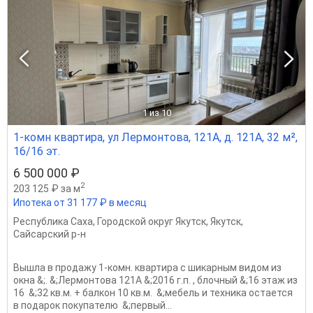
1
из 10
1-комн квартира, ул Лермонтова, 121А, д. 121А, 32 м²,
16/16 эт.
6 500 000 ₽
2
203 125 ₽ за м
Ипотека от 31 177 ₽ в месяц
Республика Саха
,
Городской округ Якутск
,
Якутск
,
Сайсарский р-н
Вышла в продажу 1-комн. квартира с шикарным видом из
окна &;. &;Лермонтова 121А &;2016 г.п. , блочный &;16 этаж из
16 &;32 кв.м. + балкон 10 кв.м. &;мебель и техника остается
в подарок покупателю &;первый...