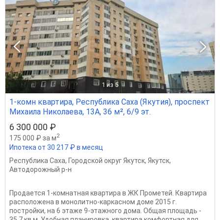
1
из 5
1-комн квартира, Республика Саха (Якутия), проспект
Михаила Николаева, 13А, 36 м², 6/9 эт.
6 300 000 ₽
2
175 000 ₽ за м
Ипотека от 30 217 ₽ в месяц
Республика Саха
,
Городской округ Якутск
,
Якутск
,
Автодорожный р-н
Продается 1-комнатная квартира в ЖК Прометей. Квартира
расположена в монолитно-каркасном доме 2015 г.
постройки, на 6 этаже 9-этажного дома. Общая площадь -
35,7 кв.м. Удобная планировка, квартира комфортная для