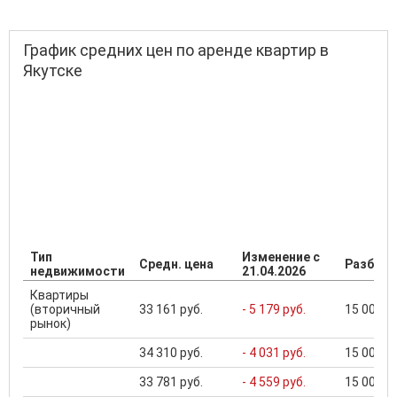
График средних цен по аренде квартир в
Якутске
Тип
Изменение с
Средн. цена
Разброс
недвижимости
21.04.2026
Квартиры
(вторичный
33 161 руб.
- 5 179 руб.
15 000 ..
рынок)
34 310 руб.
- 4 031 руб.
15 000 ..
33 781 руб.
- 4 559 руб.
15 000 ..