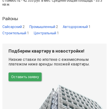
стоимость - 42 333 руб. в мес. Средняя общая площадь - 53.3
кв.м.
Районы
Сайсарский
2
Промышленный
2
Автодорожный
1
Строительный
1
Центральный
1
Подберем квартиру в новостройке!
Низкие ставки по ипотеке с ежемесячным
платежом ниже аренды похожей квартиры.
Оставить заявку