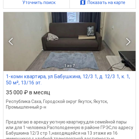
Уточнить поиск
Показать на карте
1
из 7
1-комн квартира, ул Бабушкина, 12/3 1, д. 12/3 1, к. 1,
50 м², 13/16 эт.
35 000 ₽ в месяц
Республика Саха
,
Городской округ Якутск
,
Якутск
,
Промышленный р-н
Предлагаю в аренду уютную квартиру,для семейной пары
или для 1 человека.Располоденную в районе ГРЭС,по адресу
Бабушкина 12/3 стр 1,находящейся на 13 этаже из 16
имеющихся,с удобной транспортной доступностью.