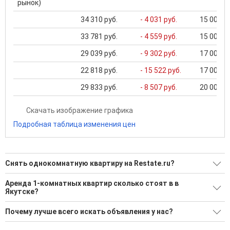
рынок)
34 310 руб.
- 4 031 руб.
15 000 ..
33 781 руб.
- 4 559 руб.
15 000 ..
29 039 руб.
- 9 302 руб.
17 000 ..
22 818 руб.
- 15 522 руб.
17 000 ..
29 833 руб.
- 8 507 руб.
20 000 ..
Скачать изображение графика
Подробная таблица изменения цен
Снять однокомнатную квартиру на Restate.ru?
Ищите, как Снять однокомнатную квартиру?
Аренда 1-комнатных квартир сколько стоят в в
Якутске?
19 актуальных и проверенных объявлений
Минимальная цена: 15 000 Р. Максимальная цена: 60 000 Р;
Воспользуйтесь нашим поиском по новостройкам, для
Почему лучше всего искать объявления у нас?
Средняя: 29 737 Р
подбора подходящего вам варианта
Все объявления проверены и проходят строгую