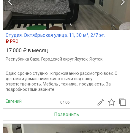
1
из 6
Студия, Октябрьская улица, 11, 30 м², 2/7 эт.
PRO
17 000 ₽ в месяц
Республика Саха
,
Городской округ Якутск
,
Якутск
Сдаю срочно студию , к проживанию рассмотрю всех. С
детьми и домашними животными под вашу
ответственность. Мебель , техника , посуда есть. За
подробностями звоните
Евгений
04.06
Позвонить