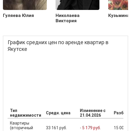
Гуляева Юлия
Николаева
Кузьмина
Виктория
График средних цен по аренде квартир в
Якутске
Тип
Изменение с
Средн. цена
Разброс
недвижимости
21.04.2026
Квартиры
(вторичный
33 161 руб.
- 5 179 руб.
15 000 ..