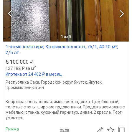
1
из 8
1-комн квартира, Кржижановского, 75/1, 40.10 м²,
2/5 эт.
5 100 000 ₽
2
127 182 ₽ за м
Ипотека от 24 462 ₽ в месяц
Республика Саха
,
Городской округ Якутск
,
Якутск
,
Промышленный р-н
Квартира очень тёплая, имеется кладовка. Дом блочный,
толстые стены, широкие подоконники. Продажа возможна с
мебелью: стенка, кухонный гарнитур, диван, 2 кресла. Торг
уместен.
Римма
05.08