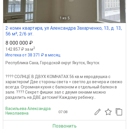
1
из 5
2-комн квартира, ул Александра Захарченко, 13, д. 13,
56 м², 2/6 эт.
8 000 000 ₽
2
142 857 ₽ за м
Ипотека от 38 371 ₽ в месяц
Республика Саха
,
Городской округ Якутск
,
Якутск
???? СОЛНЦЕ В ДВУХ КОМНАТАХ 56 кв.м евродвушка с
характером! Две стороны света = светло до вечера и свежо
всегда. Огромная кухня с балконом и отдельный балкон в
зале. ???? Секрет фишки: зал с двумя окнами можно
разделить на ДВЕ детские! Каждому ребенку...
Васильева Александра
07.08
Николаевна
Позвонить