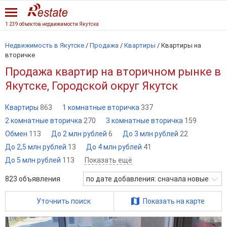
1 239 объектов недвижимости Якутска
Недвижимость в Якутске
/
Продажа
/
Квартиры
/
Квартиры на
вторичке
Продажа квартир на вторичном рынке в
Якутске, Городской округ Якутск
Квартиры
863
1 комнатные вторичка
337
2 комнатные вторичка
270
3 комнатные вторичка
159
Обмен
113
До 2 млн рублей
6
До 3 млн рублей
22
До 2,5 млн рублей
13
До 4 млн рублей
41
До 5 млн рублей
113
Показать ещё
823
объявления
по дате добавления: сначала новые
Уточнить поиск
Показать на карте