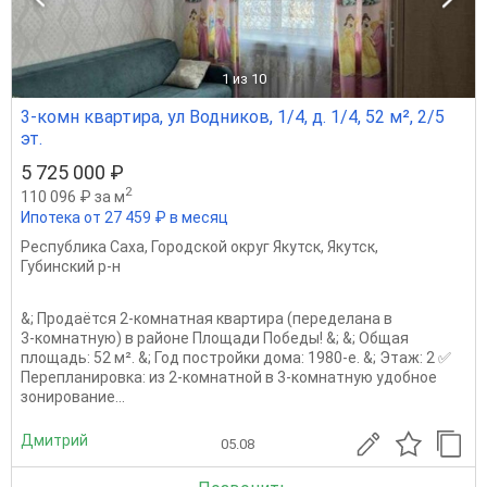
1
из 10
3-комн квартира, ул Водников, 1/4, д. 1/4, 52 м², 2/5
эт.
5 725 000 ₽
2
110 096 ₽ за м
Ипотека от 27 459 ₽ в месяц
Республика Саха
,
Городской округ Якутск
,
Якутск
,
Губинский р-н
&; Продаётся 2‑комнатная квартира (переделана в
3‑комнатную) в районе Площади Победы! &; &; Общая
площадь: 52 м². &; Год постройки дома: 1980‑е. &; Этаж: 2 ✅
Перепланировка: из 2‑комнатной в 3‑комнатную удобное
зонирование...
Дмитрий
05.08