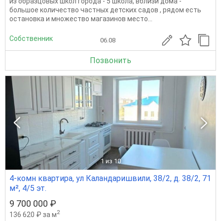
из образцовых школ города - 5 школа, вблизи дома -
большое количество частных детских садов , рядом есть
остановка и множество магазинов место...
Собственник
06.08
Позвонить
1
из 10
4-комн квартира, ул Каландаришвили, 38/2, д. 38/2, 71
м², 4/5 эт.
9 700 000 ₽
2
136 620 ₽ за м