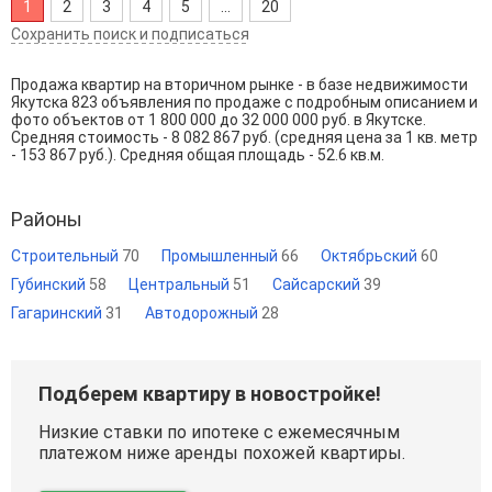
1
2
3
4
5
...
20
Сохранить поиск и подписаться
Продажа квартир на вторичном рынке - в базе недвижимости
Якутска 823 объявления по продаже с подробным описанием и
фото объектов от
1 800 000
до
32 000 000
руб. в Якутске.
Средняя стоимость - 8 082 867 руб. (средняя цена за 1 кв. метр
- 153 867 руб.). Средняя общая площадь - 52.6 кв.м.
Районы
Строительный
70
Промышленный
66
Октябрьский
60
Губинский
58
Центральный
51
Сайсарский
39
Гагаринский
31
Автодорожный
28
Подберем квартиру в новостройке!
Низкие ставки по ипотеке с ежемесячным
платежом ниже аренды похожей квартиры.