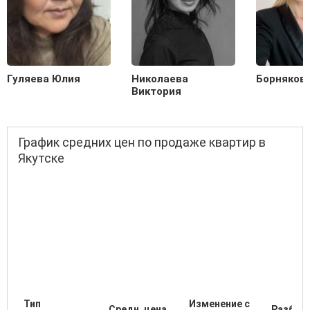
Гуляева Юлия
Николаева
Борняков
Виктория
График средних цен по продаже квартир в
Якутске
Тип
Изменение с
Средн. цена
Разброс