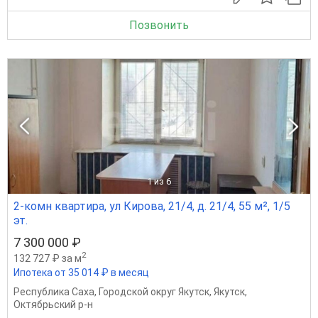
Позвонить
1
из 6
2-комн квартира, ул Кирова, 21/4, д. 21/4, 55 м², 1/5
эт.
7 300 000 ₽
2
132 727 ₽ за м
Ипотека от 35 014 ₽ в месяц
Республика Саха
,
Городской округ Якутск
,
Якутск
,
Октябрьский р-н