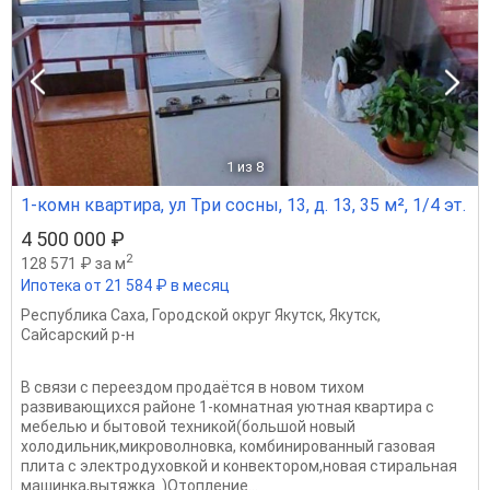
1
из 8
1-комн квартира, ул Три сосны, 13, д. 13, 35 м², 1/4 эт.
4 500 000 ₽
2
128 571 ₽ за м
Ипотека от 21 584 ₽ в месяц
Республика Саха
,
Городской округ Якутск
,
Якутск
,
Сайсарский р-н
В связи с переездом продаётся в новом тихом
развивающихся районе 1-комнатная уютная квартира с
мебелью и бытовой техникой(большой новый
холодильник,микроволновка, комбинированный газовая
плита с электродуховкой и конвектором,новая стиральная
машинка,вытяжка..)Отопление...