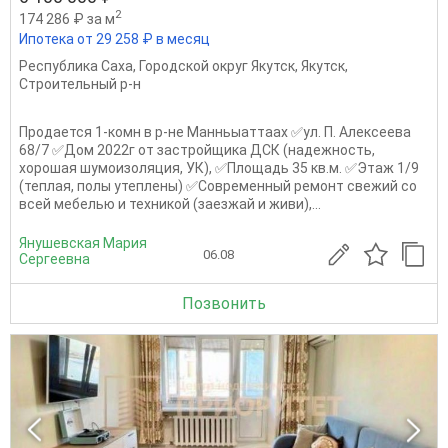
2
174 286 ₽ за м
Ипотека от 29 258 ₽ в месяц
Республика Саха
,
Городской округ Якутск
,
Якутск
,
Строительный р-н
Продается 1-комн в р-не Манньыаттаах ✅ул. П. Алексеева
68/7 ✅Дом 2022г от застройщика ДСК (надежность,
хорошая шумоизоляция, УК), ✅Площадь 35 кв.м. ✅Этаж 1/9
(теплая, полы утеплены) ✅Современный ремонт свежий со
всей мебелью и техникой (заезжай и живи),...
Янушевская Мария
06.08
Сергеевна
Позвонить