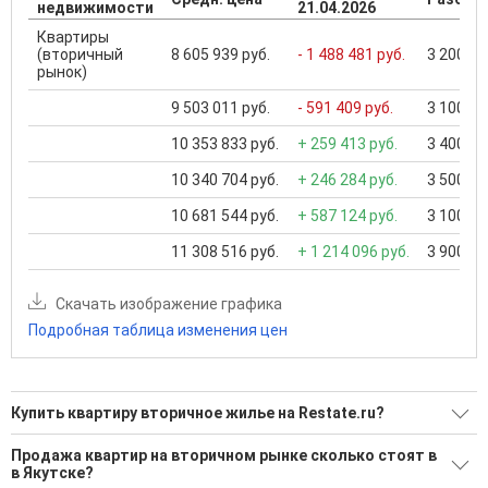
недвижимости
21.04.2026
Квартиры
(вторичный
8 605 939 руб.
- 1 488 481 руб.
3 200 00
рынок)
9 503 011 руб.
- 591 409 руб.
3 100 00
10 353 833 руб.
+ 259 413 руб.
3 400 00
10 340 704 руб.
+ 246 284 руб.
3 500 00
10 681 544 руб.
+ 587 124 руб.
3 100 00
11 308 516 руб.
+ 1 214 096 руб.
3 900 00
Скачать изображение графика
Подробная таблица изменения цен
Купить квартиру вторичное жилье на Restate.ru?
Ищите, как Купить квартиру вторичное жилье?
Продажа квартир на вторичном рынке сколько стоят в
в Якутске?
823 актуальных и проверенных объявления