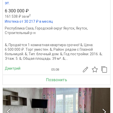
эт.
6 300 000 ₽
2
161 538 ₽ за м
Ипотека от 30 217 ₽ в месяц
Республика Саха
,
Городской округ Якутск
,
Якутск
,
Строительный р-н
&; Продаётся 1‑комнатная квартира срочно! &; Цена:
6 500 000 ₽. Торг уместен. &; Район: рядом с Глазной
больницей. &; Тип: блочный дом. &; Год постройки: 2016. &;
Этаж: 5. &; Общая площадь: 39 м². &;...
Дмитрий
05.08
Позвонить