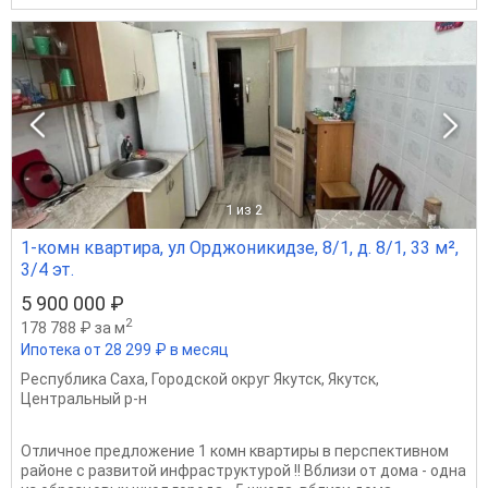
1
из 2
1-комн квартира, ул Орджоникидзе, 8/1, д. 8/1, 33 м²,
3/4 эт.
5 900 000 ₽
2
178 788 ₽ за м
Ипотека от 28 299 ₽ в месяц
Республика Саха
,
Городской округ Якутск
,
Якутск
,
Центральный р-н
Отличное предложение 1 комн квартиры в перспективном
районе с развитой инфраструктурой !! Вблизи от дома - одна