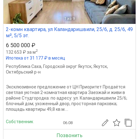
1
из 9
2-комн квартира, ул Каландаришвили, 25/6, д. 25/6, 49
м², 5/5 эт.
6 500 000 ₽
2
132 653 ₽ за м
Ипотека от 31 177 ₽ в месяц
Республика Саха
,
Городской округ Якутск
,
Якутск
,
Октябрьский р-н
Эксклюзивное предложение от ЦН Приоритет Продаётся
светлая уютная 2-комнатная квартира Заезжай и живи в
районе Студгородка: по адресу: ул. Каландаришвили 25/6;
блочный дом; ухоженный двор, просторная парковка;
площадь квартиры 49,8 кв.м....
Собственник
06.08
Позвонить