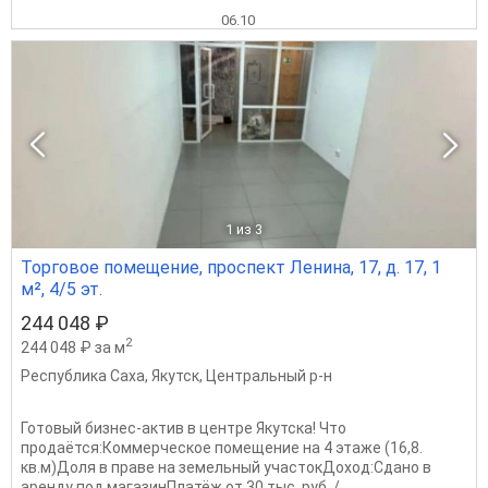
06.10
1
из 3
Торговое помещение, проспект Ленина, 17, д. 17, 1
м², 4/5 эт.
244 048 ₽
2
244 048 ₽ за м
Республика Саха
,
Якутск
,
Центральный р-н
Готовый бизнес-актив в центре Якутска! Что
продаётся:Коммерческое помещение на 4 этаже (16,8.
кв.м)Доля в праве на земельный участокДоход:Сдано в
аренду под магазинПлатёж от 30 тыс. руб. /