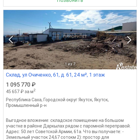
Позвонить
1
из 7
Склад, ул Очиченко, 61, д. 61, 24 м², 1 этаж
1 095 770 ₽
2
45 657 ₽ за м
Республика Саха
,
Городской округ Якутск
,
Якутск
,
Промышленный р-н
Выгодное вложение: складское помещение на большом
участке в районе Даркылах рядом с паромной переправой.
Адрес: 50 лет Советской Армии, 61а. Что вы получаете: -
Земельный участок 24,67 сотокм 2): простор для