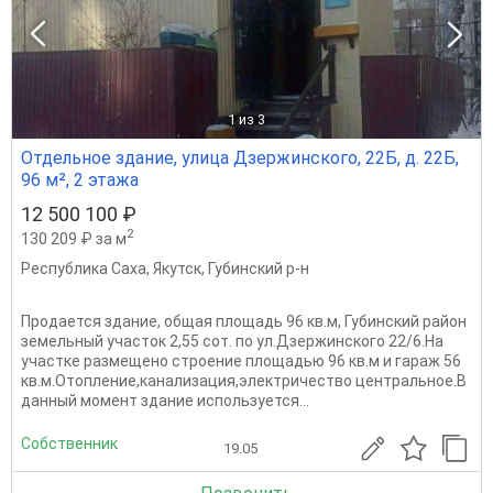
1
из 3
Отдельное здание, улица Дзержинского, 22Б, д. 22Б,
96 м², 2 этажа
12 500 100 ₽
2
130 209 ₽ за м
Республика Саха
,
Якутск
,
Губинский р-н
Продается здание, общая площадь 96 кв.м, Губинский район
земельный участок 2,55 сот. по ул.Дзержинского 22/6.На
участке размещено строение площадью 96 кв.м и гараж 56
кв.м.Отопление,канализация,электричество центральное.В
данный момент здание используется...
Собственник
19.05