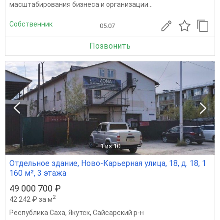
масштабирования бизнеса и организации...
Собственник
05.07
Позвонить
1
из 10
Отдельное здание, Ново-Карьерная улица, 18, д. 18, 1
160 м², 3 этажа
49 000 700 ₽
2
42 242 ₽ за м
Республика Саха
,
Якутск
,
Сайсарский р-н