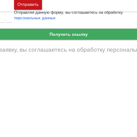
Москва
и
Московская область
Отправить
Санкт-Петербург
и
Ленинградская област
Отправляя данную форму, вы соглашаетесь на обработку
Забыли пароль
Войти
персональных данных
Ещё нет аккаунта?
Якутск
Зарегистрироваться
Получить ссылку
заявку, вы соглашаетесь на обработку
персональ