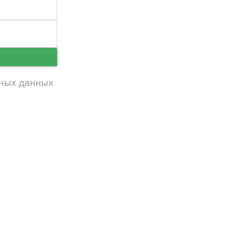
ь
ных данных