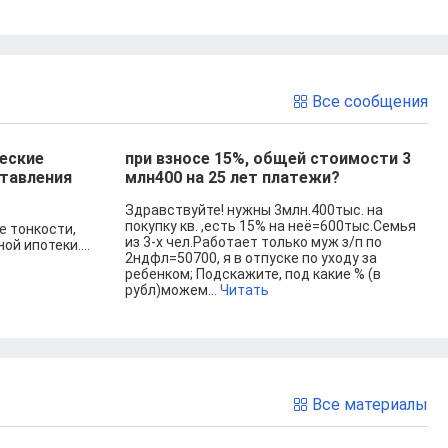
Все сообщения
ческие
при взносе 15%, общей стоимости 3
ставления
млн400 на 25 лет платежи?
Здравствуйте! нужны 3млн.400тыс. на
покупку кв. ,есть 15% на неё=600тыс.Семья
е тонкости,
из 3-х чел.Работает только муж з/п по
й ипотеки....
2ндфл=50700, я в отпуске по уходу за
ребенком; Подскажите, под какие % (в
рубл)можем...
Читать
Все материалы