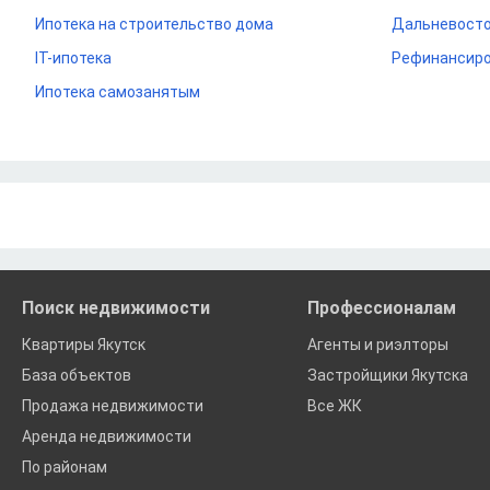
Ипотека на строительство дома
Дальневосто
IT-ипотека
Рефинансиро
Ипотека самозанятым
Поиск недвижимости
Профессионалам
Квартиры Якутск
Агенты и риэлторы
База объектов
Застройщики Якутска
Продажа недвижимости
Все ЖК
Аренда недвижимости
По районам