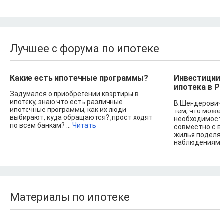
Лучшее с форума по ипотеке
Какие есть ипотечные программы?
Инвестиции
ипотека в 
Задумался о приобретении квартиры в
ипотеку, знаю что есть различные
В.Шендерович
ипотечные программы, как их люди
тем, что мож
выбирают, куда обращаются? ,прост ходят
необходимост
по всем банкам? ...
Читать
совместно с 
жилья поделя
наблюдениями
Материалы по ипотеке