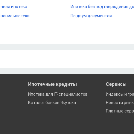
чная ипотека
Ипотека без подтверждения д
вание ипотеки
По двум документам
Ипотечные кредиты
Сервисы
Ипотека для IT-специалистов
Индексы и гр
Каталог банков Якутска
Новости рын
Платные сер