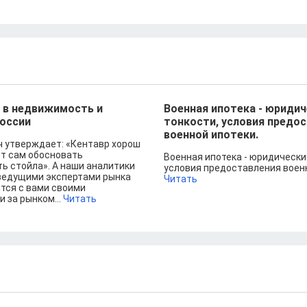
 в недвижимость и
Военная ипотека - юриди
России
тонкости, условия предо
военной ипотеки.
 утверждает: «Кентавр хорош
ет сам обосновать
Военная ипотека - юридически
ь стойла». А наши аналитики
условия предоставления военно
ведущими экспертами рынка
Читать
тся с вами своими
 за рынком...
Читать