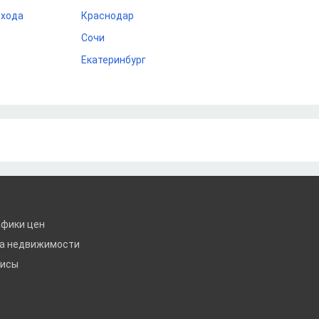
охода
Краснодар
Сочи
Екатеринбург
афики цен
ка недвижимости
висы