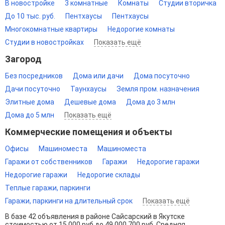
В новостройке
3 комнатные
Комнаты
Студии вторичка
До 10 тыс. руб.
Пентхаусы
Пентхаусы
Многокомнатные квартиры
Недорогие комнаты
Студии в новостройках
Показать ещё
Загород
Без посредников
Дома или дачи
Дома посуточно
Дачи посуточно
Таунхаусы
Земля пром. назначения
Элитные дома
Дешевые дома
Дома до 3 млн
Дома до 5 млн
Показать ещё
Коммерческие помещения и объекты
Офисы
Машиноместа
Машиноместа
Гаражи от собственников
Гаражи
Недорогие гаражи
Недорогие гаражи
Недорогие склады
Теплые гаражи, паркинги
Гаражи, паркинги на длительный срок
Показать ещё
В базе 42 объявления в районе Сайсарский в Якутске
стоимостью от 15 000 руб до 49 000 700 руб. Средняя