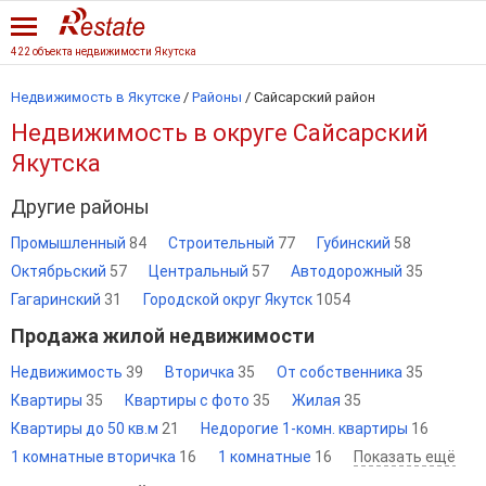
422 объекта недвижимости Якутска
Недвижимость в Якутске
/
Районы
/ Сайсарский район
Недвижимость в округе Сайсарский
Якутска
Другие районы
Промышленный
84
Строительный
77
Губинский
58
Октябрьский
57
Центральный
57
Автодорожный
35
Гагаринский
31
Городской округ Якутск
1054
Продажа жилой недвижимости
Недвижимость
39
Вторичка
35
От собственника
35
Квартиры
35
Квартиры с фото
35
Жилая
35
Квартиры до 50 кв.м
21
Недорогие 1-комн. квартиры
16
1 комнатные вторичка
16
1 комнатные
16
Показать ещё