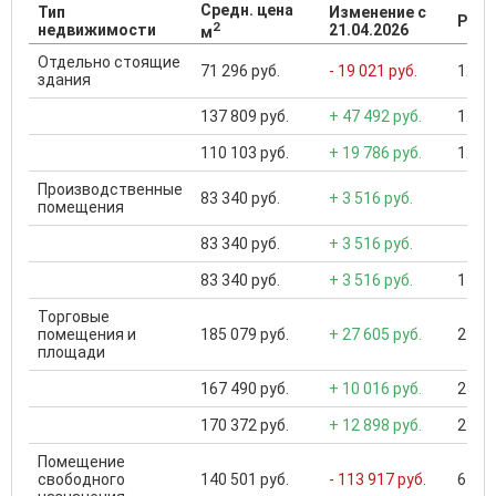
Средн. цена
Тип
Изменение с
Разб
2
недвижимости
21.04.2026
м
Отдельно стоящие
71 296 руб.
- 19 021 руб.
12 50
здания
137 809 руб.
+ 47 492 руб.
12 50
110 103 руб.
+ 19 786 руб.
12 50
Производственные
83 340 руб.
+ 3 516 руб.
помещения
83 340 руб.
+ 3 516 руб.
83 340 руб.
+ 3 516 руб.
15 00
Торговые
помещения и
185 079 руб.
+ 27 605 руб.
244 0
площади
167 490 руб.
+ 10 016 руб.
244 0
170 372 руб.
+ 12 898 руб.
244 0
Помещение
свободного
140 501 руб.
- 113 917 руб.
6 200