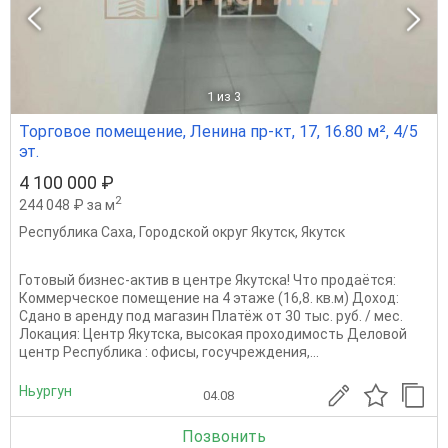
1
из 3
Торговое помещение, Ленина пр-кт, 17, 16.80 м², 4/5
эт.
4 100 000 ₽
2
244 048 ₽ за м
Республика Саха
,
Городской округ Якутск
,
Якутск
Готовый бизнес-актив в центре Якутска! Что продаётся:
Коммерческое помещение на 4 этаже (16,8. кв.м) Доход:
Сдано в аренду под магазин Платёж от 30 тыс. руб. / мес.
Локация: Центр Якутска, высокая проходимость Деловой
центр Республика : офисы, госучреждения,...
Ньургун
04.08
Позвонить