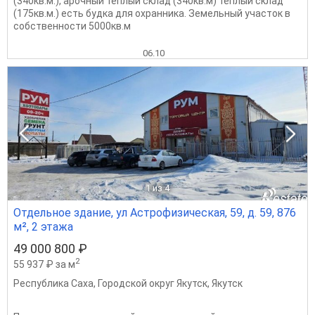
(340кв.м.), арочный тёплый склад (340кв.м) теплый склад
(175кв.м.) есть будка для охранника. Земельный участок в
собственности 5000кв.м
06.10
1
из 4
Отдельное здание, ул Астрофизическая, 59, д. 59, 876
м², 2 этажа
49 000 800 ₽
2
55 937 ₽ за м
Республика Саха
,
Городской округ Якутск
,
Якутск