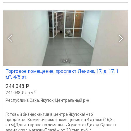
1
из 3
Торговое помещение, проспект Ленина, 17, д. 17, 1
м², 4/5 эт.
244 048 ₽
2
244 048 ₽ за м
Республика Саха
,
Якутск
,
Центральный р-н
Готовый бизнес-актив в центре Якутска! Что
продаётся:Коммерческое помещение на 4 этаже (16,8.
кв.м)Доля в праве на земельный участокДоход:Сдано в
аренду под магазинПлатёж от 30 тыс. руб. /