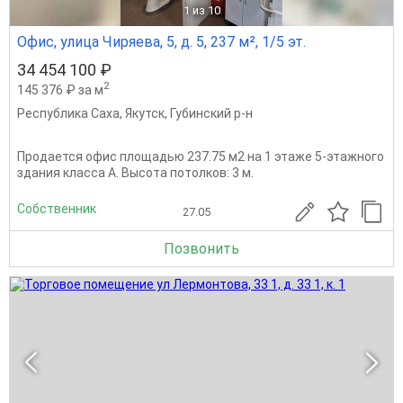
1
из 10
Офис, улица Чиряева, 5, д. 5, 237 м², 1/5 эт.
34 454 100 ₽
2
145 376 ₽ за м
Республика Саха
,
Якутск
,
Губинский р-н
Продается офис площадью 237.75 м2 на 1 этаже 5-этажного
здания класса A. Высота потолков: 3 м.
Собственник
27.05
Позвонить