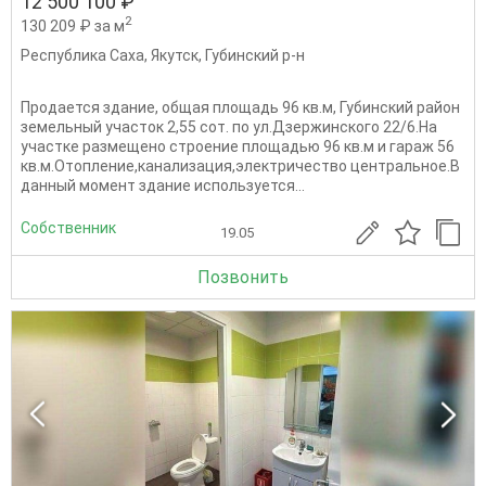
12 500 100 ₽
2
130 209 ₽ за м
Республика Саха
,
Якутск
,
Губинский р-н
Продается здание, общая площадь 96 кв.м, Губинский район
земельный участок 2,55 сот. по ул.Дзержинского 22/6.На
участке размещено строение площадью 96 кв.м и гараж 56
кв.м.Отопление,канализация,электричество центральное.В
данный момент здание используется...
Собственник
19.05
Позвонить