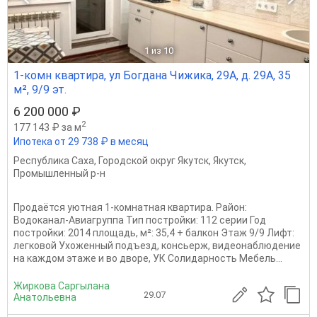
1
из 10
1-комн квартира, ул Богдана Чижика, 29А, д. 29А, 35
м², 9/9 эт.
6 200 000 ₽
2
177 143 ₽ за м
Ипотека от 29 738 ₽ в месяц
Республика Саха
,
Городской округ Якутск
,
Якутск
,
Промышленный р-н
Продаётся уютная 1-комнатная квартира. Район:
Водоканал-Авиагруппа Тип постройки: 112 серии Год
постройки: 2014 площадь, м²: 35,4 + балкон Этаж 9/9 Лифт:
легковой Ухоженный подъезд, консьерж, видеонаблюдение
на каждом этаже и во дворе, УК Солидарность Мебель...
Жиркова Саргылана
29.07
Анатольевна