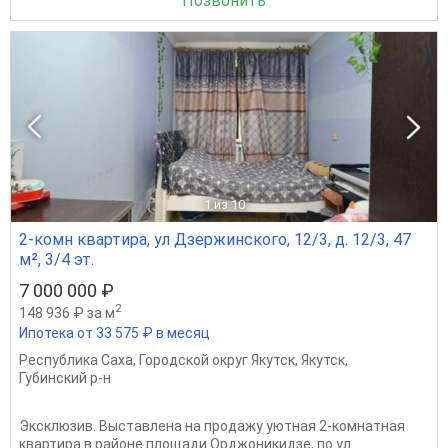
Позвонить
1
из 10
2-комн квартира, ул Дзержинского, 12/3, д. 12/3, 47
м², 3/4 эт.
7 000 000 ₽
2
148 936 ₽ за м
Ипотека от 33 575 ₽ в месяц
Республика Саха
,
Городской округ Якутск
,
Якутск
,
Губинский р-н
Эксклюзив. Выставлена на продажу уютная 2-комнатная
квартира в районе площади Орджоникидзе, по ул.