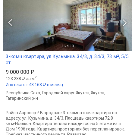
1
из 10
3-комн квартира, ул Кузьмина, 34/3, д. 34/3, 73 м², 5/5
эт.
9 000 000 ₽
2
123 288 ₽ за м
Ипотека от 43 168 ₽ в месяц
Республика Саха
,
Городской округ Якутск
,
Якутск
,
Гагаринский р-н
Район:Аэропорт! В продаже 3-х комнатная квартира по
адресу: ул. Кузьмина, д. 34/3. Площадь квартиры 72,8
кв.м+балкон. Квартира теплая находится на 5 этаже из 5.
Дом 1996 года. Квартира просторная без перепланировок.
Требует частичного ремонта. Развитая...