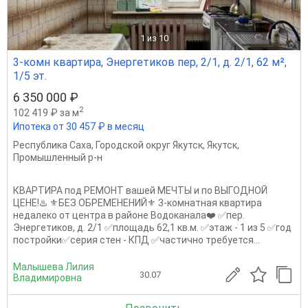
1
из 10
3-комн квартира, Энергетиков пер, 2/1, д. 2/1, 62 м²,
1/5 эт.
6 350 000 ₽
2
102 419 ₽ за м
Ипотека от 30 457 ₽ в месяц
Республика Саха
,
Городской округ Якутск
,
Якутск
,
Промышленный р-н
КВАРТИРА под РЕМОНТ вашей МЕЧТЫ и по ВЫГОДНОЙ
ЦЕНЕ!♨️ ⚜️БЕЗ ОБРЕМЕНЕНИЙ⚜️ 3-комнатная квартира
недалеко от центра в районе Водоканала❤️‍ ✅пер.
Энергетиков, д. 2/1 ✅площадь 62,1 кв.м. ✅этаж - 1 из 5 ✅год
постройки✅серия стен - КПД ✅частично требуется...
Малышева Лилия
30.07
Владимировна