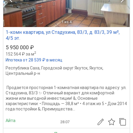
1
из 4
1-комн квартира, ул Стадухина, 83/3, д. 83/3, 39 м²,
4/5 эт.
5 950 000 ₽
2
152 564 ₽ за м
Ипотека от 28 539 ₽ в месяц
Республика Саха
,
Городской округ Якутск
,
Якутск
,
Центральный р-н
Продается просторная 1-комнатная квартира по адресу: ул.
Стадухина, 83/3 ✨ Отличный вариант для комфортной
жизни или выгодной инвестиции! &; Основные
характеристики: • Площадь — 38,8 м² • 4 этаж из 5 • Дом 2014
года постройки &; Преимущества...
Айта
28.07