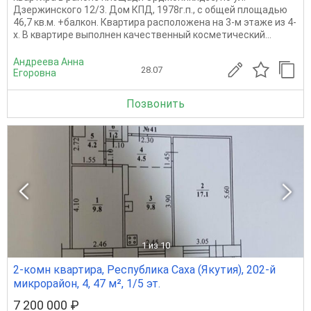
Дзержинского 12/3. Дом КПД, 1978г.п., с общей площадью
46,7 кв.м. +балкон. Квартира расположена на 3-м этаже из 4-
х. В квартире выполнен качественный косметический...
Андреева Анна
28.07
Егоровна
Позвонить
1
из 10
2-комн квартира, Республика Саха (Якутия), 202-й
микрорайон, 4, 47 м², 1/5 эт.
7 200 000 ₽