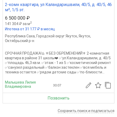
2-комн квартира, ул Каландаришвили, 40/5, д. 40/5, 46
м², 1/5 эт.
6 500 000 ₽
2
141 304 ₽ за м
Ипотека от 31 177 ₽ в месяц
Республика Саха
,
Городской округ Якутск
,
Якутск
,
Октябрьский р-н
СРОЧНАЯ ПРОДАЖА!♨️ ⚜️БЕЗ ОБРЕМЕНЕНИЙ⚜️ 2-комнатная
квартира в районе 31 школы❤️‍ ✅ул.Каландаришвили, д. 40/5
✅площадь 46,3 кв.м. ✅этаж - 1 из 5 ✅косметический ремонт
✅санузел раздельный ✅балкон застеклен ✅вся мебель и
техника остается ✅рядом детские сады ✅по-близости...
Малышева Лилия
30.07
Владимировна
Позвонить
Сохранить поиск и подписаться