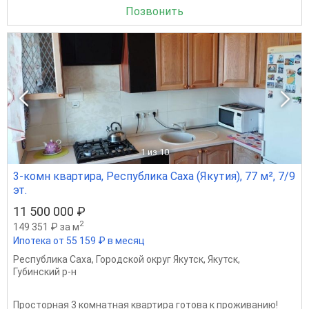
Позвонить
1
из 10
3-комн квартира, Республика Саха (Якутия), 77 м², 7/9
эт.
11 500 000 ₽
2
149 351 ₽ за м
Ипотека от 55 159 ₽ в месяц
Республика Саха
,
Городской округ Якутск
,
Якутск
,
Губинский р-н
Просторная 3 комнатная квартира готова к проживанию!