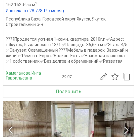
2
162 162 ₽ за м
Ипотека от 28 778 ₽ в месяц
Республика Саха
,
Городской округ Якутск
,
Якутск
,
Строительный р-н
????Продается уютная 1-комн. квартира, 2010г.п ✅Адрес:
г.Якутск, Рыдзинского 18/1 ✅Площадь: 36,6кв.м ✅Этаж: 4/5
✅Санузел: Совмещенный ????Мебель в подарок. Заезжай и
живи! ✅Ремонт: Евро ✅Балкон: Есть ✅Наземная парковка
✅1 собственник ✅Без долгов и обременений ✅Развитая...
Хамаганова Инга
29.07
Гаврильевна
Позвонить