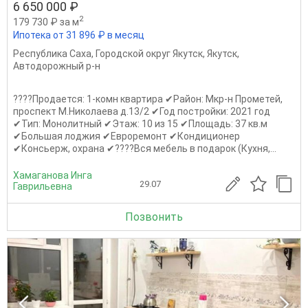
6 650 000 ₽
2
179 730 ₽ за м
Ипотека от 31 896 ₽ в месяц
Республика Саха
,
Городской округ Якутск
,
Якутск
,
Автодорожный р-н
????Продается: 1-комн квартира ✔Район: Мкр-н Прометей,
проспект М.Николаева д.13/2 ✔Год постройки: 2021 год
✔Тип: Монолитный ✔Этаж: 10 из 15 ✔Площадь: 37 кв.м
✔Большая лоджия ✔Евроремонт ✔Кондиционер
✔Консьерж, охрана ✔????Вся мебель в подарок (Кухня,...
Хамаганова Инга
29.07
Гаврильевна
Позвонить