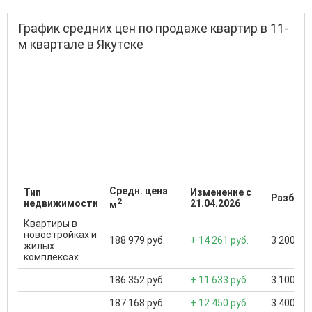
График средних цен по продаже квартир в 11-
м квартале в Якутске
Средн. цена
Тип
Изменение с
Разброс
2
недвижимости
21.04.2026
м
Квартиры в
новостройках и
188 979 руб.
+ 14 261 руб.
3 200 000
жилых
комплексах
186 352 руб.
+ 11 633 руб.
3 100 000
187 168 руб.
+ 12 450 руб.
3 400 000