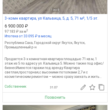
1
из 8
3-комн квартира, ул Кальвица, 5, д. 5, 71 м², 1/5 эт.
6 900 000 ₽
2
97 183 ₽ за м
Ипотека от 33 095 ₽ в месяц
Республика Саха
,
Городской округ Якутск
,
Якутск
,
Промышленный р-н
Продается 3-х комнатная квартира площадью 71 кв.м, 1
этаж из 5 по адресу ул. Кальвица 5. Можно также под офис/
бизнесИмеются гаражи под аренду Квартира
светлая,просторная,с высокими потолками 2,7 и с
косметическим ремонтом — можно сразу заехать и жить...
Собственник
31.07
Позвонить