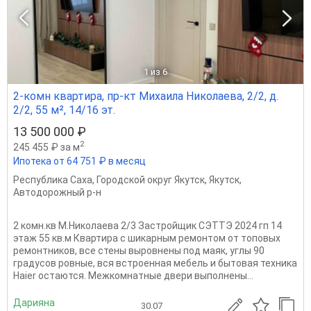
1
из 6
2-комн квартира, пр-кт Михаила Николаева, 2/2, д.
2/2, 55 м², 14/16 эт.
13 500 000 ₽
2
245 455 ₽ за м
Ипотека от 64 751 ₽ в месяц
Республика Саха
,
Городской округ Якутск
,
Якутск
,
Автодорожный р-н
2 комн.кв М.Николаева 2/3 Застройщик СЭТТЭ 2024 гп 14
этаж 55 кв.м Квартира с шикарным ремонтом от топовых
ремонтников, все стены выровнены под маяк, углы 90
градусов ровные, вся встроенная мебель и бытовая техника
Haier остаются. Межкомнатные двери выполнены...
Дарияна
30.07