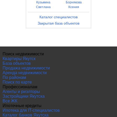
Кузьмина
Борнякова
Светлана
Ксения
Каталог специалистов
Закрытая база объектов
Поиск недвижимости
Квартиры Якутск
База объектов
Продажа недвижимости
Аренда недвижимости
По районам
Поиск по карте
Профессионалам
Агенты и риэлторы
Застройщики Якутска
Все ЖК
Ипотечные кредиты
Ипотека для IT-специалистов
Каталог банков Якутска