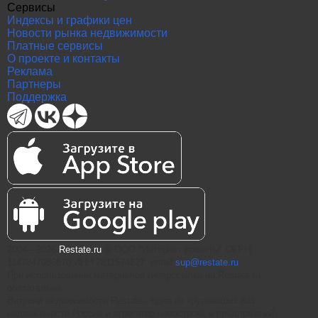
Сервисы
Индексы и графики цен
Новости рынка недвижимости
Платные сервисы
О проекте и контакты
Реклама
Партнеры
Поддержка
2004—2026
Restate.ru
® ООО "Интернет проекты" ОГРН
1147847086870 ИНН 7811574827, email
sup@restate.ru
При использовании материалов гиперссылка на Restate.ru
обязательна.
Витрина недвижимости Restate - одна из крупнейших баз
недвижимости России и агрегатор новостроек и предложений