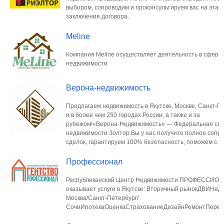
выбором, сопроводим и проконсультируем вас на этап
заключения договора.
Meline
Компания Meline осуществляет деятельность в сфере
недвижимости
Верона-недвижимость
Предлагаем недвижимость в Якутске, Москве, Санкт-П
и в более чем 250 городах России, а также и за
рубежом!«Верона-Недвижимость» — Федеральная сет
недвижимости Золтор.Вы у нас получите полное сопр
сделок, гарантируем 100% безопасность, поможем с и
Профессионал
Республиканский Центр Недвижимости ПРОФЕССИО
оказывает услуги в Якутске: Вторичный рынокДВИНед
Москва/Санкт-Петербург/
СочиИпотекаОценкаСтрахованиеДизайнРемонтПереп