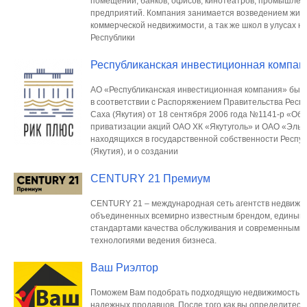
помещений, банков, офисов, кинотеатров, промышле
предприятий. Компания занимается возведением жил
коммерческой недвижимости, а так же школ в улусах 
Республики
Республиканская инвестиционная компан
АО «Республиканская инвестиционная компания» был
в соответствии с Распоряжением Правительства Респ
Саха (Якутия) от 18 сентября 2006 года №1141-р «Об 
приватизации акций ОАО ХК «Якутуголь» и ОАО «Эльга
находящихся в государственной собственности Респу
(Якутия), и о создании
CENTURY 21 Премиум
CENTURY 21 – международная сеть агентств недвижи
объединенных всемирно известным брендом, единым
стандартами качества обслуживания и современными
технологиями ведения бизнеса.
Ваш Риэлтор
Поможем Вам подобрать подходящую недвижимость то
надежных продавцов. После того как вы определитесь 