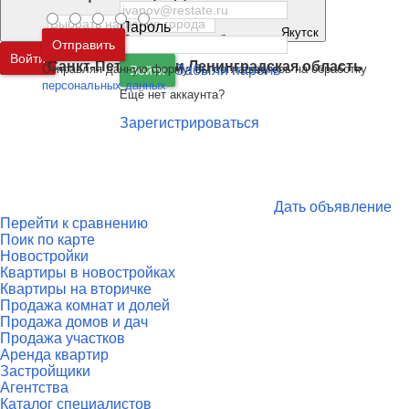
Пароль
Якутск
Москва
и
Московская область
Отправить
Войти
Санкт-Петербург
и
Ленинградская область
Отправляя данную форму, вы соглашаетесь на обработку
Забыли пароль
Войти
персональных данных
Ещё нет аккаунта?
Зарегистрироваться
Дать объявление
Перейти к сравнению
Поик по карте
Новостройки
Квартиры в новостройках
Квартиры на вторичке
Продажа комнат и долей
Продажа домов и дач
Продажа участков
Аренда квартир
Застройщики
Агентства
Каталог специалистов